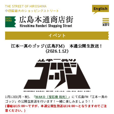
THE STREET OF HIROSHIMA
English
中四国最大のショッピングストリート
toggl
MENU
navig
イベント
江本一真のゴッジ(広島FM) 本通公開生放送！
（2026.1.12）
1月12日(月・祝)、
『
WAKO（宝石商 和光）
』
にて広島FM「江本一真の
ゴッジ」の公開生放送を行います！一緒に楽しみましょう！！
(番組は15:00～ですが、本通公開生放送は16:00～となりますのでご注
意ください。)