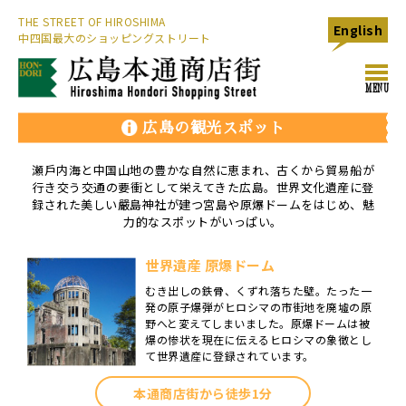
THE STREET OF HIROSHIMA
English
中四国最大のショッピングストリート
toggl
MENU
navig
広島の観光スポット
瀬戶内海と中国山地の豊かな自然に恵まれ、古くから貿易船が
行き交う交通の要衝として栄えてきた広島。
世界文化遺産に登
録された美しい嚴島神社が建つ宮島や原爆ドームをはじめ、魅
力的なスポットがいっぱい。
世界遺産 原爆ドーム
むき出しの鉄骨、くずれ落ちた壁。たった一
発の原子爆弾がヒロシマの市街地を廃墟の原
野へと変えてしまいました。原爆ドームは被
爆の惨状を現在に伝えるヒロシマの象徴とし
て世界遺産に登録されています。
本通商店街から徒歩1分