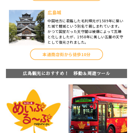
広島城
中国地方に君臨した毛利輝元が1589年に築い
た城で鯉城という別名で親しまれています。
かつて国宝だった天守閣は被爆によって瓦礫
と化しましたが、1958年に美しい五層の天守
として復元されました。
本通商店街から徒歩10分
広島観光におすすめ！ 移動＆周遊ツール