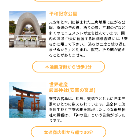
平和記念公園
元安川と本川に挟まれた三角地帯に広がる公
園。原爆の子の像、祈りの泉、平和の灯など
多くのモニュメントが立ち並んでいます。園
内のほぼ 中央に位置する原爆慰霊碑 には「安
らかに眠って下さい。 過ちは二度と繰り返し
ませぬから」と刻まれ、献花、折り鶴が絶え
ることがありません。
本通商店街から徒歩1分
世界遺産
嚴島神社(安芸の宮島)
安芸の宮島は、松島、天橋立とともに日本三
景のひとつに数えられています。島全体に茂
る原生林と平安の雅を再現したような嚴島神
社の景観は、「神の島」という言葉がぴった
りです。
本通商店街から船で30分