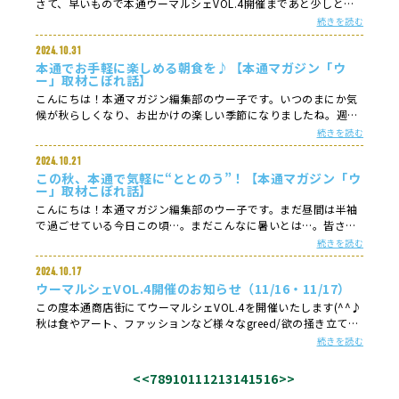
ポンくじ引き大抽選会』の特設会場は19番ブース(本通ヒルズ近
さて、早いもので本通ウーマルシェVOL.4開催まであと少しとな
してみませんか(^^♪11月1日以降に買ったレシートは捨てずに特
く)となります！ぜひお立ち寄りください★（特別企画について、
りました(*^^*)/事務局では開催に向けた最終準備を行っており、
続きを読む
設会場までお持ちくださいね◎特設会場は19番ブース（本通ヒル
詳しくはこちらをご覧ください。）マルシェの詳細や出店者情報
この度ウーマルシェVOL.4のチラシが完成いたしました！『口
ズ近く）です！こちらのエリアマップにてご確認ください★沢山
はウーマルシェ公式インスタグラム＠hiroshima.umarcheなどで
2024.10.31
福』ここでしか手に入らない美味しいお菓子やスイーツ、グルメ
のご参加お待ちしております！！
公開してまいりますので、フォローしてみてくださいね！公式HP
本通でお手軽に楽しめる朝食を♪【本通マガジン「ウ
などが商店街に集合します◎もしかしたら、限定販売の物もある
ー」取材こぼれ話】
のマルシェ情報ページもぜひご覧ください。皆さまのご来場心か
かも(*^^*)『福飾』有名な作家さんのオシャレなアクセサリー
らお待ちしております(#^^#)＊＊＊＊広島本通ウーマルシェ
こんにちは！本通マガジン編集部のウー子です。いつのまにか気
や、こだわりがつまった可愛らしい作品が大集合！作家さんとお
VOL.4■日程 2024年11⽉16-17⽇(⼟⽇）■場所 ①本通商店
候が秋らしくなり、お出かけの楽しい季節になりましたね。週末
話をしながら作品を手に取って見てください☆『衣福』厳選され
街アーケード内東側（本通1~3丁⽬/⻑崎屋〜下村時計店）②ホコ
のイベントもたくさんあるのでどれに行くか迷ってしまいますね
た洋服や有名店の雑貨なども大集合しますよ！可愛らしい子供の
続きを読む
天本通7番交差点北側（むさしと交番跡地の間のエリア）③ホコ
♪本通では、11月16日（土）、17日（日）に「本通ウーマルシ
洋服や個性あふれる雑貨などなど、見たらつい欲しくなるものば
天本通7番交差点南側（アンデルセンと本通会館の間のエリア）
2024.10.21
ェ」も開催されますよ～。普段、本通で出合えないお店に出合え
かりです♡ぜひこの機会に本通商店街へ遊びに来てみてください
この秋、本通で気軽に“ととのう”！【本通マガジン「ウ
■時間13：00～18：30 ※目安■企画運営広島本通商店街振興
るだけではなく、特別なイベントなども開催される予定なのでぜ
ね(*^^)v詳しい情報は、ウーマルシェ公式Instagramアカウント
ー」取材こぼれ話】
組合⻘年部＊＊＊＊
ひ今後の情報もチェックしてくださいね！
＠hiroshima.umarche、公式HPのマルシェ情報ページをチェッ
こんにちは！本通マガジン編集部のウー子です。まだ昼間は半袖
&nbsp;&nbsp;&gt;&gt;詳しくはこちらから！さて、本日は朝早
ク！皆様のご来場心からお待ちしております！＊＊＊＊広島本通
で過ごせている今日この頃…。まだこんなに暑いとは…。皆さ
く本通に出かけた日に立ち寄ったモーニングのお話です。本通に
ウーマルシェVOL.4■日程 2024年11⽉16-17⽇(⼟⽇）■場
ん、寒暖の差で体調を崩されないようにしてくださいね。本通マ
モーニングが出来るお店はたくさんありますが、この日選んだの
続きを読む
所 ①本通商店街アーケード内東側（本通1~3丁⽬/⻑崎屋〜下村
ガジン最新号のアクティブ特集は皆さん読んでいただけましたで
は『ロッテリア本通店』です。モーニングメニューはこちら。な
時計店）②ホコ天本通7番交差点北側（むさしと交番跡地の間の
2024.10.17
しょうか？今日ご紹介するのは、誌面でも紹介している『sauna
んといってもリーズナブル！コスパ抜群です。この日は娘と一緒
エリア）③ホコ天本通7番交差点南側（アンデルセンと本通会館
ウーマルシェVOL.4開催のお知らせ（11/16・11/17）
海kai』。気候が不安定で体調を崩しそうなときは、サウナで汗を
だったのですが、私はベーコンエッグサンド、娘はベーコンエッ
の間のエリア）■時間13：00～18：30 ※目安■企画運営広島
流してさっぱり整いたいです。こちら、今年の3月にリニューア
グトマトサンドを選びました。+200円でドリンクとハッシュポテ
この度本通商店街にてウーマルシェVOL.4を開催いたします(^^♪
本通商店街振興組合⻘年部＊＊＊＊※画像を長押しor右クリック
ルオープンして、大衆サウナ＆個室サウナが24時間楽しめるよう
トがつきます♪ベーコン＆エッグが朝にピッタリのハンバーガー
秋は⾷やアート、ファッションなど様々なgreed/欲の掻き⽴てら
するとダウンロードできます！
になりました。初心者でも気軽に足を運べる、本通のサウナスポ
でしたよ～。ハッシュポテトもアツアツで美味しかったです♪私
れる時期。たくさんのお客様と出店者の皆様、アーケード内のテ
続きを読む
ットです。本通でサウナって、本当に非日常的な気分になれそう
が個人的にお気に入りなのが2階席からの眺めです。この窓側の
ナントの皆様とアーケードの魅⼒や可能性を⼀緒に楽しんでいけ
ですよね。取材して感動したのが、サービスの充実度。お店の方
席に座って外を眺めるのが好きです。休日の朝をゆっくりと満喫
ればと思います。あの有名なお店や素敵なハンドメイド作品、美
<<
7
8
9
10
11
12
13
14
15
16
>>
の「サウナを楽しんでもらいたい！」という熱い気持ちが伝わっ
できましたよ～。皆さんも出勤前や休日のゆったりした朝に本通
味しいグルメなど、ここでしか手に入らない商品が本通商店街に