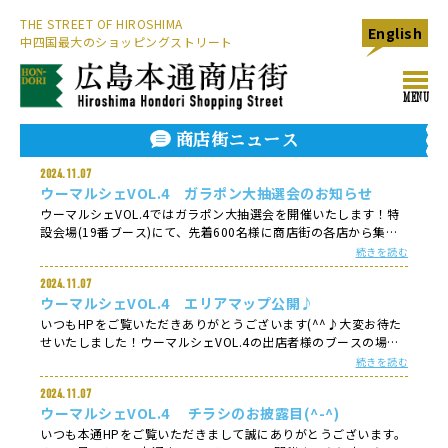
THE STREET OF HIROSHIMA
English
中四国最大のショッピングストリート
toggl
MENU
navig
商店街ニュース
2024.11.07
ウーマルシェVOL.4 ガラポン大抽選会のお知らせ
ウーマルシェVOL.4ではガラポン大抽選会を開催いたします！特
設会場(19番ブース)にて、先着600名様に商店街の各店から集め
た素敵な景品が当たる企画をご用意(^^♪本当に超豪華景品たち
続きを読む
が集まりました！！特賞の一部をご紹介すると・・★スノー
2024.11.07
0.209ct/VVS1/EXカットダイヤモンド★べっぴん店 人気ショッ
ウーマルシェVOL.4 エリアマップ公開♪
ピングバック★メガネの田中 2万円以上のサングラス★大崎上
島ファームスズキの車海老5000円相当その他にも商品券やサンフ
いつもHPをご覧いただきありがとうございます(^^♪大変お待た
レッチェ広島観戦チケットなどなど、豪華景品が盛り沢山ですよ
せいたしました！ウーマルシェVOL.4の出店者様のブースの場所
(#^^#)ガラポンの参加条件は、(1)11月1日以降に、本通商店街各
を記載したエリアマップをご紹介いたします◎※画像を長押しor
続きを読む
店で 1,000円（税込）以上、お買い物された レシートを提示
右クリックするとダウンロードできます！■11月16日（土）晴れ
（※お一人様一日一回限り）&nbsp;&nbsp;注意：マルシェでお
2024.11.07
■11月17日（日）晴れマップには、各お店をジャンルごとにカテ
買い物したレシートは対象外となります。(2)ウーマルシェ公式イ
ウーマルシェVOL.4 チラシのお披露目(^-^)
ゴリ分けしております(*^。^*)気になるお店などがございました
ンスタグラムのフォロー（任意）これだけです(*^^)v商店街での
ら、ぜひブースの場所をチェックしてくださいね◎また、『ガラ
いつも本通HPをご覧いただきまして誠にありがとうございます。
お買い物帰りのついでや、バス待ち時間に今年最後の運だめしを