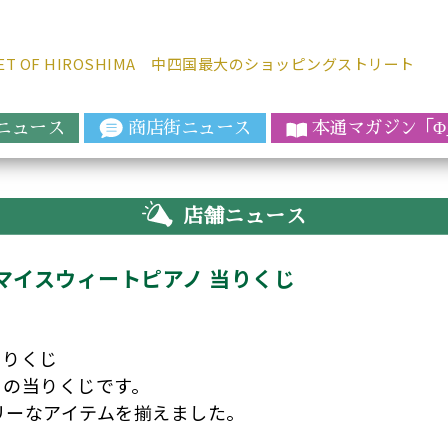
REET OF HIROSHIMA 中四国最大のショッピングストリート
ニュース
商店街ニュース
本通マガジ
ン「
Φ
店舗ニュース
ィ マイスウィートピアノ 当りくじ
当りくじ
ノの当りくじです。
リーなアイテムを揃えました。