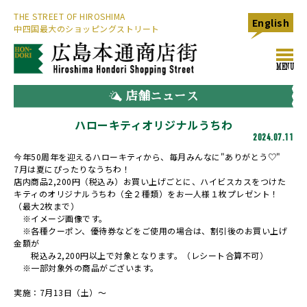
THE STREET OF HIROSHIMA
English
中四国最大のショッピングストリート
toggl
MENU
navig
店舗ニュース
ハローキティオリジナルうちわ
2024.07.11
今年50周年を迎えるハローキティから、毎月みんなに"ありがとう♡"
7月は夏にぴったりなうちわ！
店内商品2,200円（税込み）お買い上げごとに、ハイビスカスをつけた
キティのオリジナルうちわ（全２種類）をお一人様１枚プレゼント！
（最大2枚まで）
※イメージ画像です。
※各種クーポン、優待券などをご使用の場合は、割引後のお買い上げ
金額が
税込み2,200円以上で対象となります。（レシート合算不可）
※一部対象外の商品がございます。
実施：7月13日（土）～