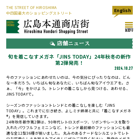
THE STREET OF HIROSHIMA
English
中四国最大のショッピングストリート
toggl
MENU
navig
店舗ニュース
旬を着こなすメガネ「JINS TODAY」24年秋冬の新作
第2弾発売！
2024.10.27
今のファッションにあわせたいのは、今の気分にぴったりなのは、どん
な一本だろう。いちばん旬なあなたに、いちばん旬なアイウエアを。さ
ぁ、「今」をかけよう。トレンドの着こなしから見つける、あわせる、
JINS TODAYで。
シーズンのファッショントレンドとの着こなしを楽しむ「JINS
TODAY」。これまでに引き続き、よしミチ姉弟と共に「着こなすメガネ
®」を発信していきます。
24年秋冬新作第2弾は、90年代レトロスポーツ、リボンやレースを取り
入れたパワフルフェミニンなど、トレンド最前線のファッションにも最
適な全12型36種が揃いました。 丸みのあるナードなシルエットでレト
ロな可愛らしさを加えたアイテムにぜひご注目ください。新作のメガネ