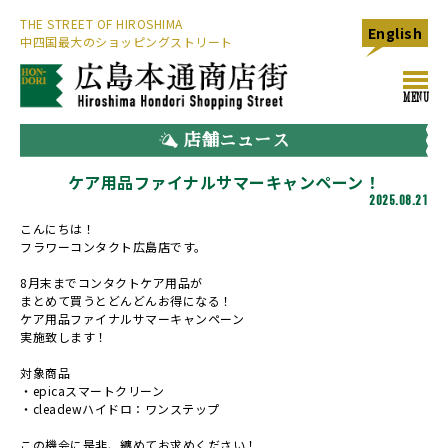
THE STREET OF HIROSHIMA
English
中四国最大のショッピングストリート
toggl
MENU
navig
店舗ニュース
ケア用品ファイナルサマーキャンペーン！
2025.08.21
こんにちは！
フラワーコンタクト広島店です。
8月末までコンタクトケア用品が
まとめて買うとどんどんお得になる！
ケア用品ファイナルサマーキャンペーン
実施致します！
対象商品
・epicaスマートクリーン
・cleadewハイドロ：ワンステップ
この機会に是非、纏めてお求めください！