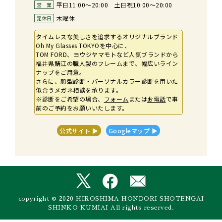
平日11:00～20:00 土日祝10:00～20:00
営　業
木曜休
定休日
タイムレスな美しさを追求するオリジナルブランド
Oh My Glasses TOKYOを中心に、
TOM FORD、ヨウジヤマモトなど人気ブランドから
福井県鯖江の職人製のフレームまで、幅広いライン
ナップをご用意。
さらに、顔型診断・パーソナルカラー診断を用いた
似合うメガネ相談を承ります。
※診断をご希望の場合、
フォーム
または
お電話
で事
前のご予約をお願いいたします。
公式サイト ▶︎
Googleマップ ▶︎
copyright © 2020 HIROSHIMA HONDORI SHOTENGAI
SHINKO KUMIAI All rights reserved.