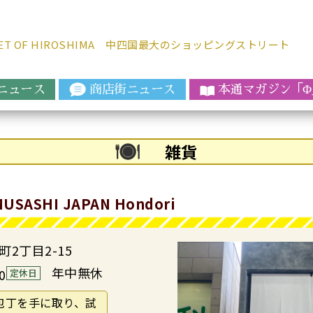
REET OF HIROSHIMA 中四国最大のショッピングストリート
ニュース
商店街ニュース
本通マガジ
ン「
Φ
雑貨
SASHI JAPAN Hondori
2丁目2-15
年中無休
0
定休日
実際に包丁を手に取り、試