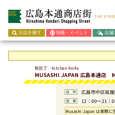
THE ST
お店を探す
特集・イベント
店舗
和包丁 Kitchen Knife
MUSASHI JAPAN 広島本通店 MU
広島市中区紙屋町
住　所
12：00～21：0
営　業
Musashi Japan は