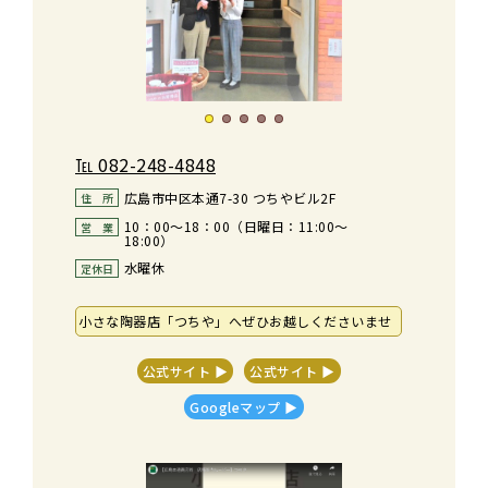
℡
082-248-4848
広島市中区本通7-30 つちやビル2F
住　所
10：00～18：00（日曜日：11:00～
営　業
18:00）
水曜休
定休日
小さな陶器店「つちや」へぜひお越しくださいませ
公式サイト ▶︎
公式サイト ▶︎
Googleマップ ▶︎