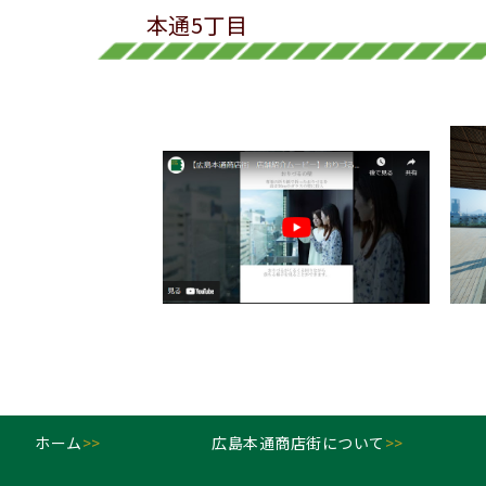
本通5丁目
ホーム
>>
広島本通商店街について
>>