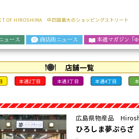
REET OF HIROSHIMA 中四国最大のショッピングストリート
ニュース
商店街ニュース
本通マガジ
ン「
Φ
店舗一覧
目
本通2丁目
本通3丁目
本通4丁目
本
広島県物産品 Hiroshima
ひろしま夢ぷらざ HI