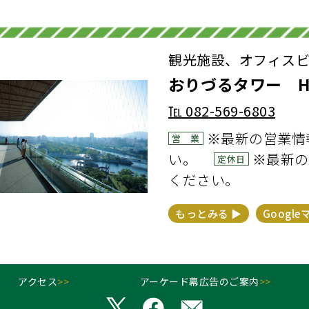
観光施設、オフィスビル運営 
おりづるタワー Hiros
℡
082-569-6803
※最新の営業情
営 業
い。
※最新の
定休日
ください。
もっとみる ▶︎
Google
アクセス
>>
アーケード幕広告のご案内
>>