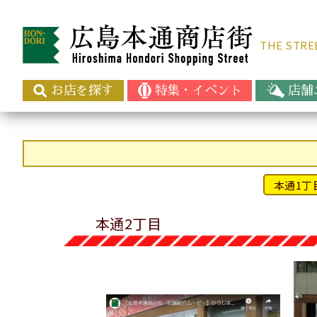
THE ST
お店を探す
特集・イベント
店舗
本通1丁
本通2丁目