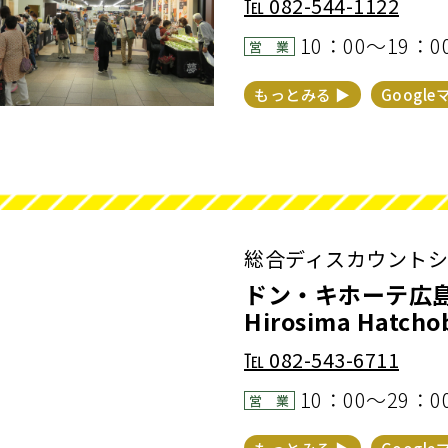
℡
082-544-1122
10：00～19：
営 業
もっとみる ▶︎
Google
総合ディスカウントショッ
ドン・キホーテ広島八
Hirosima Hatcho
℡
082-543-6711
10：00～29：
営 業