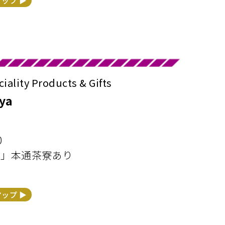
マップ ▶︎
ty Products & Gifts
ya
0
屋」本通茶寮あり
マップ ▶︎