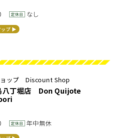
00
なし
定休日
マップ ▶︎
プ Discount Shop
丁堀店 Don Quijote
bori
00
年中無休
定休日