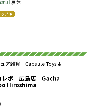
無休
定休日
マップ ▶︎
雑貨 Capsule Toys &
レボ 広島店 Gacha
bo Hiroshima
0