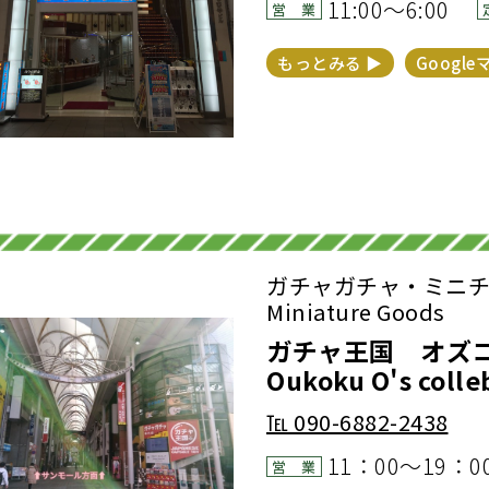
11:00～6:00
営 業
もっとみる ▶︎
Google
ガチャガチャ・ミニチュア
Miniature Goods
ガチャ王国 オズコ
Oukoku O's colle
℡
090-6882-2438
11：00～19：0
営 業