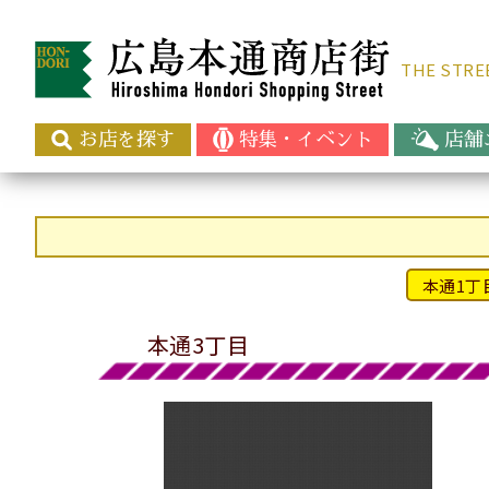
THE ST
お店を探す
特集・イベント
店舗
本通1丁
本通3丁目