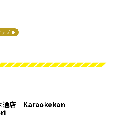
マップ ▶︎
店 Karaokekan
ri