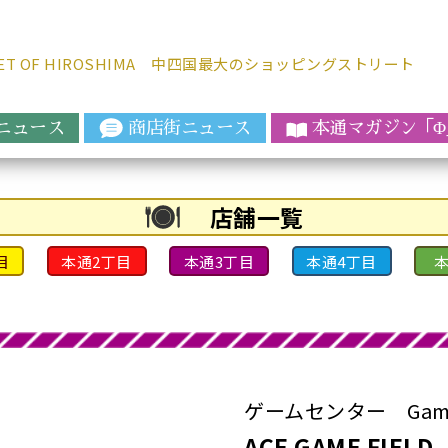
REET OF HIROSHIMA 中四国最大のショッピングストリート
ニュース
商店街ニュース
本通マガジ
ン「
Φ
店舗一覧
目
本通2丁目
本通3丁目
本通4丁目
本
ゲームセンター Game 
ACE GAME FIELD