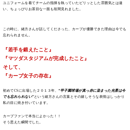
ユニフォームを着てチームの指揮を執っていたピリッとした雰囲気とは違
い、ちょっぴりお茶目な一面も垣間見れました。
この時に、緒方さんが話してくださった、カープが優勝できた理由は今でも
忘れられません。
『若手を鍛えたこと』
『マツダスタジアムが完成したこと』
そして、
『カープ女子の存在』
初めてCSに出場した２０１３年、
“甲子園球場が真っ赤に染まった光景は今
でも忘れられない”
という緒方さんの言葉とその嬉しそうな表情はしっかり
私の目に焼き付いています。
カープファンで本当によかった！！
そう思えた瞬間でした。