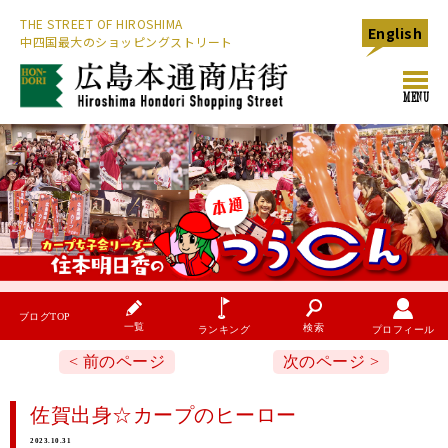
THE STREET OF HIROSHIMA
English
中四国最大のショッピングストリート
toggl
MENU
navig
ブログTOP
一覧
検索
プロフィール
ランキング
< 前のページ
次のページ >
佐賀出身☆カープのヒーロー
2023.10.31