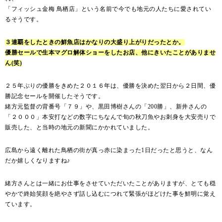
「フィッシュ金梅 鳥栖店」という名前で今でも地元の人たちに愛されてい
るそうです。
３連覇をしたときの鮮魚店はかなりの大盛り上がりだったとか。
優勝セールで生本マグロ解体ショーをしたお店、他にきいたことがありませ
ん(笑)
２５年ぶりの優勝をきめた２０１６年は、優勝を決めた翌日から２日間、優
勝記念セールを開催したそうです。
緒方元監督の背番号「７９」や、黒田博樹さんの「200勝」、新井さんの
「２０００」本安打などの数字にちなんで旬の秋刀魚やお刺身を大安売りで
販売した、と当時の地元の新聞にかかれていました。
広島から遠く離れた鳥栖の街が真っ赤に染まった1日だったと思うと、なん
だか嬉しくなりますね♪
緒方さんとは一緒にお仕事をさせていただいたことがありますが、とても穏
やかで終始笑顔を絶やさず話し込むにつれて緊張がほどけた事を鮮明に覚え
ています。